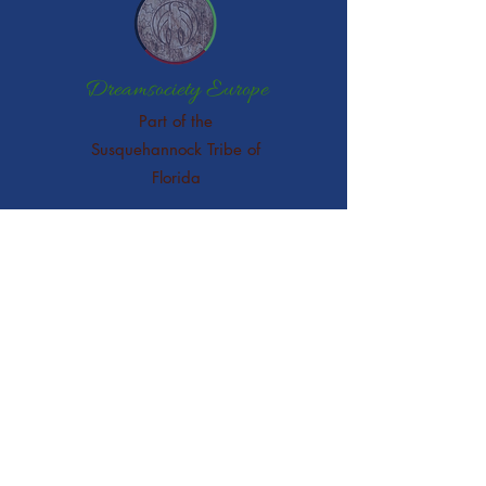
Dreamsociety Europe
Part of the
Susquehannock Tribe of
Florida
Gerne bin ich für Dich da:
Mamani In Spirit Waters
Sophia Kunyu