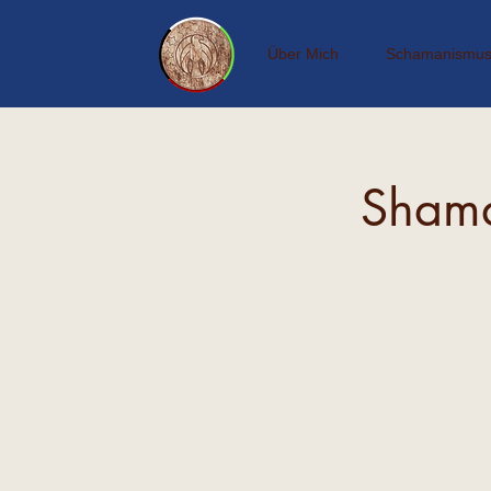
Über Mich
Schamanismu
Shama