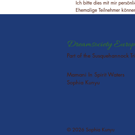
Ich bitte dies mit mir persön
Ehemalige Teilnehmer können
Dreamsociety Europ
Part of the Susquehannock Tr
Mamani In Spirit Waters
Sophia Kunyu
© 2026 Sophia Kunyu