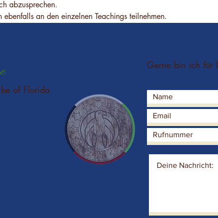
lich abzusprechen.
 ebenfalls an den einzelnen Teachings teilnehmen.
Gerne bin ich für 
e
ibe of Florida