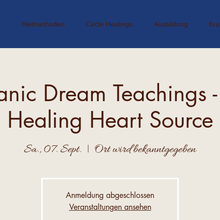
s
Heilmethoden
Circle Healings
Ausbildung
Kra
nic Dream Teachings 
Healing Heart Source
Sa., 07. Sept.
  |  
Ort wird bekanntgegeben
Anmeldung abgeschlossen
Veranstaltungen ansehen