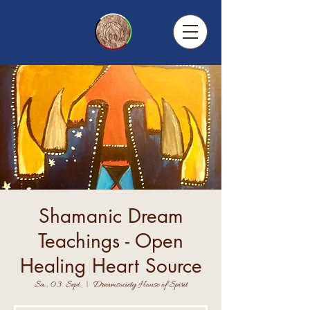
Shamanic Dream
Teachings - Open
Healing Heart Source
Sa., 03. Sept.
  |  
Dreamsociety House of Spirit