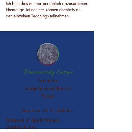
Ich bitte dies mit mir persönlich abzusprechen.
Ehemalige Teilnehmer können ebenfalls an 
den einzelnen Teachings teilnehmen.
Dreamsociety Europe
Part of the
Susquehannock Tribe of
Florida
Gerne bin ich für Dich da:
Mamani In Spirit Waters
Sophia Kunyu