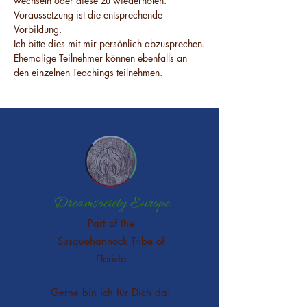
wechseln oder diese zu wiederholen. 
Voraussetzung ist die entsprechende 
Vorbildung.
Ich bitte dies mit mir persönlich abzusprechen.
Ehemalige Teilnehmer können ebenfalls an 
den einzelnen Teachings teilnehmen.
Dreamsociety Europe
Part of the
Susquehannock Tribe of
Florida
Gerne bin ich für Dich da: