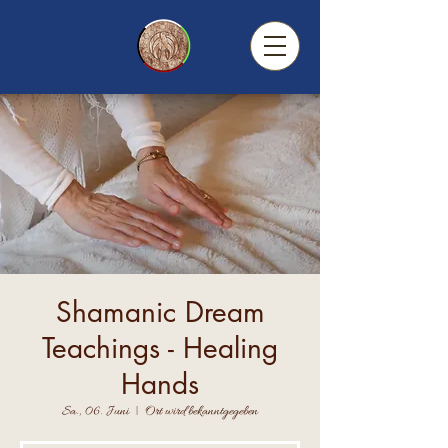
Shamanic Dream
Teachings - Healing
Hands
Sa., 06. Juni
  |  
Ort wird bekanntgegeben