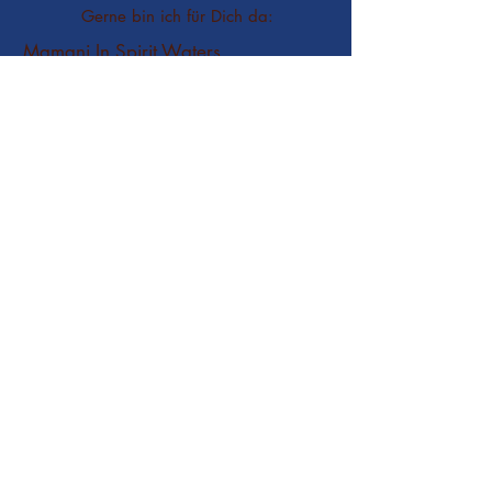
Gerne bin ich für Dich da:
Mamani In Spirit Waters
Sophia Kunyu
Absenden