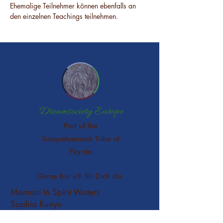
Ehemalige Teilnehmer können ebenfalls an 
den einzelnen Teachings teilnehmen.
Dreamsociety Europe
Part of the
Susquehannock Tribe of
Florida
Gerne bin ich für Dich da:
Mamani In Spirit Waters
Sophia Kunyu