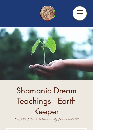
Shamanic Dream
Teachings - Earth
Keeper
Sa., 06. Mai
  |  
Dreamsociety House of Spirit