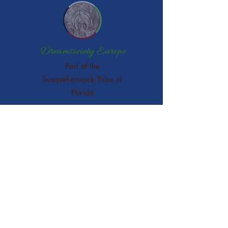
Dreamsociety Europe
Part of the
Susquehannock Tribe of
Florida
Gerne bin ich für Dich da:
Mamani In Spirit Waters
Sophia Kunyu