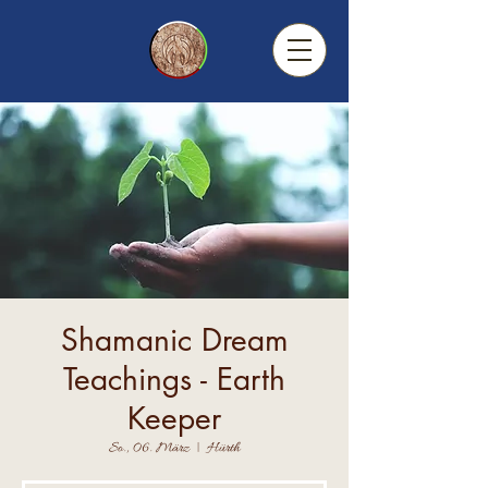
Shamanic Dream
Teachings - Earth
Keeper
So., 06. März
  |  
Hürth