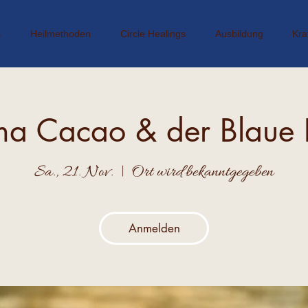
s
Heilmethoden
Circle Healings
Ausbildung
Kra
a Cacao & der Blaue L
Sa., 21. Nov.
  |  
Ort wird bekanntgegeben
Anmelden