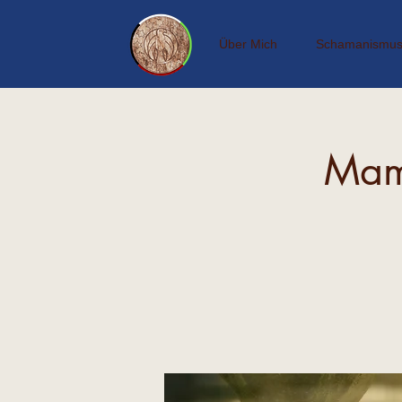
Über Mich
Schamanismu
Mam