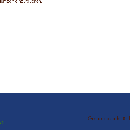
raumzeit einzutauchen.
Gerne bin ich für 
e