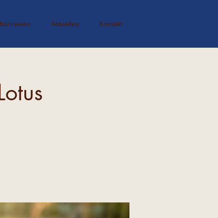
ftortreisen
Aktuelles
Kontakt
otus