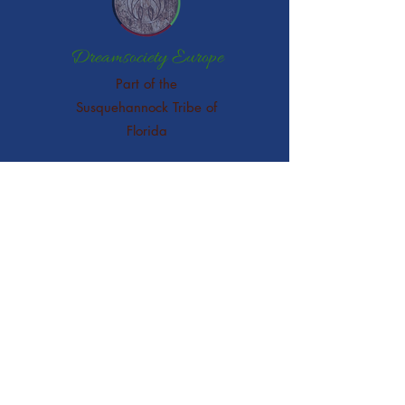
Dreamsociety Europe
Part of the
Susquehannock Tribe of
Florida
Gerne bin ich für Dich da:
Mamani In Spirit Waters
Sophia Kunyu