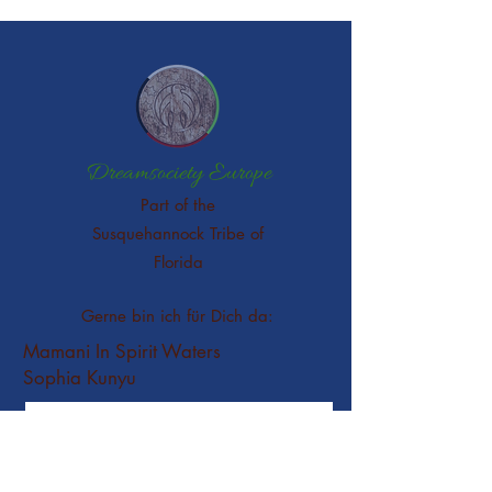
Dreamsociety Europe
Part of the
Susquehannock Tribe of
Florida
Gerne bin ich für Dich da:
Mamani In Spirit Waters
Sophia Kunyu