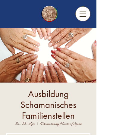
Ausbildung
Schamanisches
Familienstellen
So., 28. Apr.
  |  
Dreamsociety House of Spirit